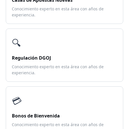
Casas de Apuestas Nuevas
Conocimiento experto en esta área con años de
experiencia.
🔍
Regulación DGOJ
Conocimiento experto en esta área con años de
experiencia.
💳
Bonos de Bienvenida
Conocimiento experto en esta área con años de