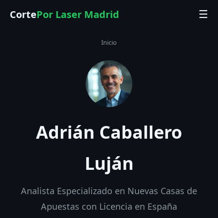
Corte
Por Laser Madrid
☰
Inicio
Adrián Caballero
Luján
Analista Especializado en Nuevas Casas de
Apuestas con Licencia en España