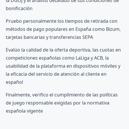
la DGOJ y el análisis detallado de sus condiciones de
bonificación
Pruebo personalmente los tiempos de retirada con
métodos de pago populares en España como Bizum,
tarjetas bancarias y transferencias SEPA
Evalúo la calidad de la oferta deportiva, las cuotas en
competiciones españolas como LaLiga y ACB, la
usabilidad de la plataforma en dispositivos móviles y
la eficacia del servicio de atención al cliente en
español
Finalmente, verifico el cumplimiento de las políticas
de juego responsable exigidas por la normativa
española vigente