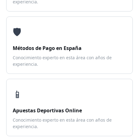
experiencia.
🛡️
Métodos de Pago en España
Conocimiento experto en esta área con años de
experiencia.
📱
Apuestas Deportivas Online
Conocimiento experto en esta área con años de
experiencia.