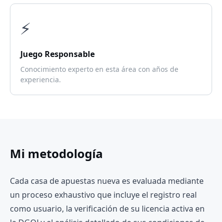
⚡
Juego Responsable
Conocimiento experto en esta área con años de
experiencia.
Mi metodología
Cada casa de apuestas nueva es evaluada mediante
un proceso exhaustivo que incluye el registro real
como usuario, la verificación de su licencia activa en