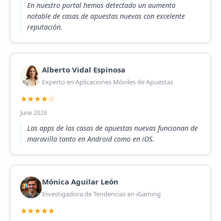
En nuestro portal hemos detectado un aumento
notable de casas de apuestas nuevas con excelente
reputación.
Alberto Vidal Espinosa
Experto en Aplicaciones Móviles de Apuestas
★★★★☆
June 2026
Las apps de las casas de apuestas nuevas funcionan de
maravilla tanto en Android como en iOS.
Mónica Aguilar León
Investigadora de Tendencias en iGaming
★★★★★