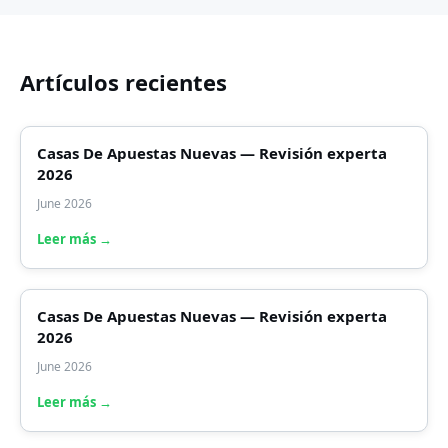
Artículos recientes
Casas De Apuestas Nuevas — Revisión experta
2026
June 2026
Leer más →
Casas De Apuestas Nuevas — Revisión experta
2026
June 2026
Leer más →